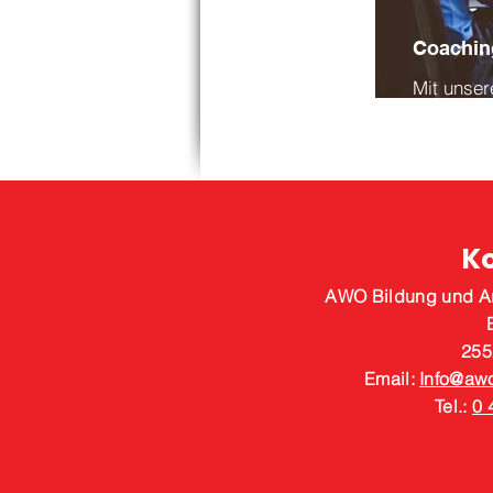
Coachin
Mit unse
beruflich
K
AWO Bildung und A
255
Email:
Info@awo
Tel.:
0 