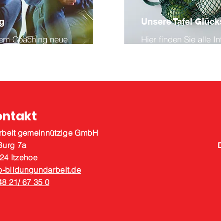
g
Unsere Tafel Glück
rem Coaching neue
Hier finden Sie alle 
e Perspektiven entdecken.
zu unser Tafel in Glü
ontakt
rbeit gemeinnützige GmbH
Burg 7a
24 Itzehoe
-bildungundarbeit.de
48 21/ 67 35 0