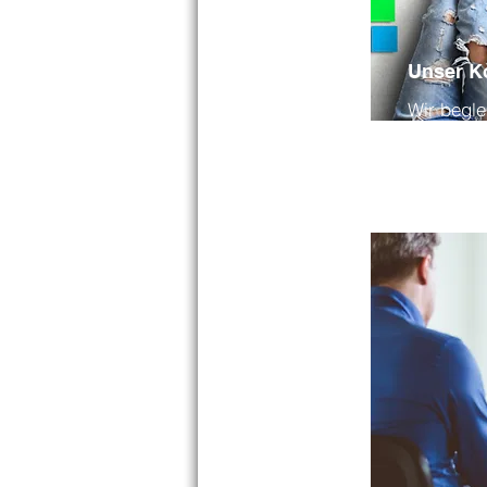
Unser K
Wir begl
zurück in