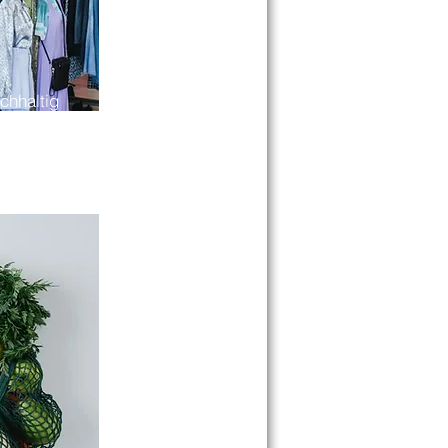
chhaltig
Gutes tun!