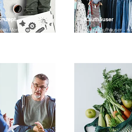
onzept
Kaufhäuser
eiten Menschen
Sozialkaufhäuser - na
s Berufsleben.
einkaufen und dabei 